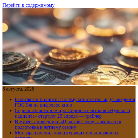
Перейти к содержимому
6 августа, 2026
Работают в полноги: Почему кинотеатры ждут введения
ГОСТов на цифровое кино
Сериал «Заложник» про Сирию от авторов «Нулевого
пациента» стартует 25 апреля — трейлер
В музее-заповеднике «Царское Село» завершается
подготовка к летнему сезону
Минздрав оценил долю курящих и выпивающих