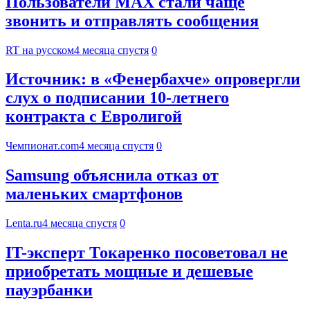
Пользователи MAX стали чаще
звонить и отправлять сообщения
RT на русском
4 месяца спустя
0
Источник: в «Фенербахче» опровергли
слух о подписании 10-летнего
контракта с Евролигой
Чемпионат.com
4 месяца спустя
0
Samsung объяснила отказ от
маленьких смартфонов
Lenta.ru
4 месяца спустя
0
IT-эксперт Токаренко посоветовал не
приобретать мощные и дешевые
пауэрбанки