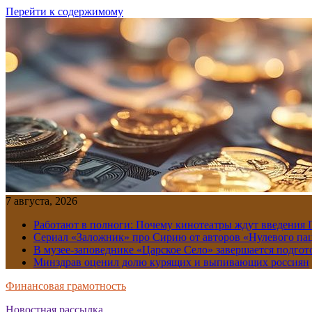
Перейти к содержимому
7 августа, 2026
Работают в полноги: Почему кинотеатры ждут введения
Сериал «Заложник» про Сирию от авторов «Нулевого пац
В музее-заповеднике «Царское Село» завершается подгото
Минздрав оценил долю курящих и выпивающих россиян
Финансовая грамотность
Новостная рассылка