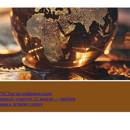
 ГОСТов на цифровое кино
иента» стартует 25 апреля — трейлер
вка к летнему сезону