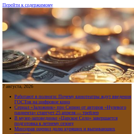
Перейти к содержимому
7 августа, 2026
Работают в полноги: Почему кинотеатры ждут введения
ГОСТов на цифровое кино
Сериал «Заложник» про Сирию от авторов «Нулевого
пациента» стартует 25 апреля — трейлер
В музее-заповеднике «Царское Село» завершается
подготовка к летнему сезону
Минздрав оценил долю курящих и выпивающих