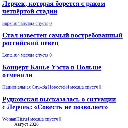
Лерчек, которая борется с раком
четвёртой стадии
Super.ru
4 месяца спустя
0
Стал известен самый востребованный
российский певец
Lenta.ru
4 месяца спустя
0
Концерт Канье Уэста в Польше
отменили
Национальная Служба Новостей
4 месяца спустя
0
Рудковская высказалась о ситуации
с Лерчек: «Совесть не позволяет»
WomanHit.ru
4 месяца спустя
0
Август 2026