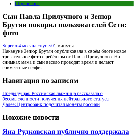
Шоу-бизнес
Сын Павла Прилучного и Зепюр
Брутян покорил пользователей Сети:
фото
Super.ru
4 месяца спустя
0
1 минуты
Накануне Зепюр Брутян опубликовала в своём блоге новое
трогательное фото с ребёнком от Павла Прилучного. На
снимках мама и сын весело проводят время и делают
совместные селфи.
Навигация по записям
Предыдущая:
Российская лыжница рассказала о
бессмысленности получения нейтрального статуса
Далее:
Центробанк подсчитал монеты россиян
Похожие новости
Яна Рудковская публично поддержала