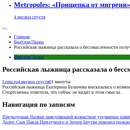
Metropoles: «Прищепка от мигрени»
4 месяца спустя
Главная
Биатлон/Лыжи
Российская лыжница рассказала о бессмысленности получ
Биатлон/Лыжи
Российская лыжница рассказала о бесс
Lenta.ru
4 месяца спустя
0
1 минуты
Российская лыжница Екатерина Булычева высказалась о возмож
Спортсменка отметила, что сейчас не видит в этом смысла.
Навигация по записям
Предыдущая:
Назван замедляющий возрастное ухудшение памя
Далее:
Сын Павла Прилучного и Зепюр Брутян покорил пользов