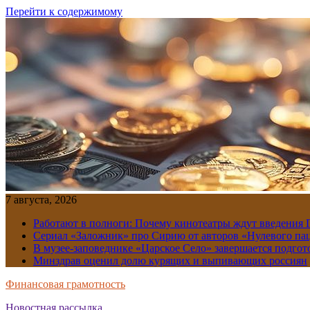
Перейти к содержимому
7 августа, 2026
Работают в полноги: Почему кинотеатры ждут введения
Сериал «Заложник» про Сирию от авторов «Нулевого пац
В музее-заповеднике «Царское Село» завершается подгото
Минздрав оценил долю курящих и выпивающих россиян
Финансовая грамотность
Новостная рассылка