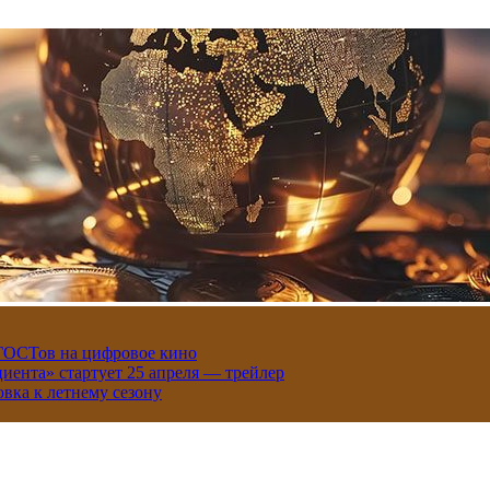
 ГОСТов на цифровое кино
иента» стартует 25 апреля — трейлер
вка к летнему сезону