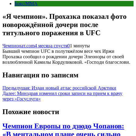
Бокс/MMA
«Я чемпион». Прохазка показал фото
новорождённой дочери после
титульного поражения в UFC
Чемпионат.com
4 месяца спустя
0
1 минуты
Бывший чемпион UFC в полутяжёлом весе чех Иржи
Прохазка сообщил о рождении дочери Элеоноры от своей
возлюбленной Камилы Кордуликовой. «Господи благослови.
Навигация по записям
Предыдущая:
Издан новый атлас российской Арктики
Далее:
Минздрав изменил сроки записи на прием к врачу
через «Госуслуги»
Похожие новости
Чемпион Европы по дзюдо Чопанов:
«В ментальном плане очень сильно