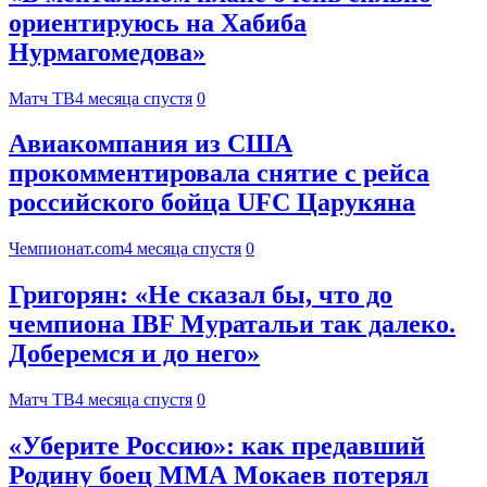
ориентируюсь на Хабиба
Нурмагомедова»
Матч ТВ
4 месяца спустя
0
Авиакомпания из США
прокомментировала снятие с рейса
российского бойца UFC Царукяна
Чемпионат.com
4 месяца спустя
0
Григорян: «Не сказал бы, что до
чемпиона IBF Муратальи так далеко.
Доберемся и до него»
Матч ТВ
4 месяца спустя
0
«Уберите Россию»: как предавший
Родину боец ММА Мокаев потерял