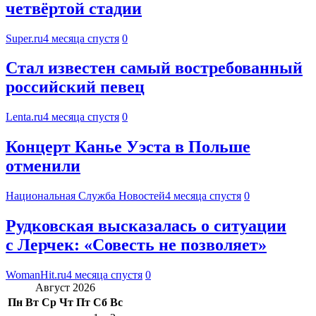
четвёртой стадии
Super.ru
4 месяца спустя
0
Стал известен самый востребованный
российский певец
Lenta.ru
4 месяца спустя
0
Концерт Канье Уэста в Польше
отменили
Национальная Служба Новостей
4 месяца спустя
0
Рудковская высказалась о ситуации
с Лерчек: «Совесть не позволяет»
WomanHit.ru
4 месяца спустя
0
Август 2026
Пн
Вт
Ср
Чт
Пт
Сб
Вс