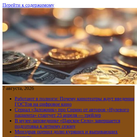
Перейти к содержимому
7 августа, 2026
Работают в полноги: Почему кинотеатры ждут введения
ГОСТов на цифровое кино
Сериал «Заложник» про Сирию от авторов «Нулевого
пациента» стартует 25 апреля — трейлер
В музее-заповеднике «Царское Село» завершается
подготовка к летнему сезону
Минздрав оценил долю курящих и выпивающих