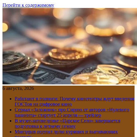
Перейти к содержимому
6 августа, 2026
Работают в полноги: Почему кинотеатры ждут введения
ГОСТов на цифровое кино
Сериал «Заложник» про Сирию от авторов «Нулевого
пациента» стартует 25 апреля — трейлер
В музее-заповеднике «Царское Село» завершается
подготовка к летнему сезону
Минздрав оценил долю курящих и выпивающих