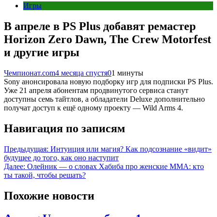
Игры
В апреле в PS Plus добавят ремастер
Horizon Zero Dawn, The Crew Motorfest
и другие игры
Чемпионат.com
4 месяца спустя
0
1 минуты
Sony анонсировала новую подборку игр для подписки PS Plus.
Уже 21 апреля абонентам продвинутого сервиса станут
доступны семь тайтлов, а обладатели Deluxe дополнительно
получат доступ к ещё одному проекту — Wild Arms 4.
Навигация по записям
Предыдущая:
Интуиция или магия? Как подсознание «видит»
будущее до того, как оно наступит
Далее:
Олейник — о словах Хабиба про женские MMA: кто
ты такой, чтобы решать?
Похожие новости