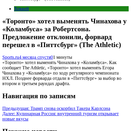
Хоккей
«Торонто» хотел выменять Чинахова у
«Коламбуса» за Робертсона.
Предложение отклонили, форвард
перешел в «Питтсбург» (The Athletic)
Sports.ru
4 месяца спустя
0
1 минуты
«Торонто» хотел выменять Чинахова у «Коламбуса». Как
сообщает The Athletic, «Торонто» хотел выменять Егора
Чинахова у «Коламбуса» по ходу регулярного чемпионата
НХЛ. Позднее форварда отдали в «Питтсбург» за выбор во
втором и третьем раундах драфта.
Навигация по записям
Предыдущая:
Трамп снова оскорбил Такера Карлсона
Далее:
Кулинарная Россия: внутренний туризм открывает
новые вкусы