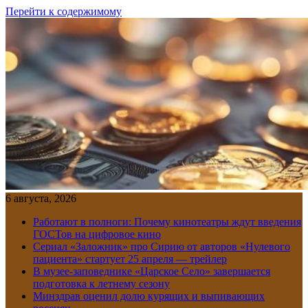
Перейти к содержимому
6 августа, 2026
Работают в полноги: Почему кинотеатры ждут введения
ГОСТов на цифровое кино
Сериал «Заложник» про Сирию от авторов «Нулевого
пациента» стартует 25 апреля — трейлер
В музее-заповеднике «Царское Село» завершается
подготовка к летнему сезону
Минздрав оценил долю курящих и выпивающих