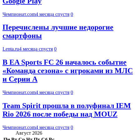
Google Play
Чемпионат.com
4 месяца спустя
0
Перечислены лучшие недорогие
смартфоны
Lenta.ru
4 месяца спустя
0
В EA Sports FC 26 началось событие
«Команда сезона» с игроками из МЛС
и Серии А
Чемпионат.com
4 месяца спустя
0
Team Spirit прошла в полуфинал IEM
Rio 2026 после победы над MOUZ
Чемпионат.com
4 месяца спустя
0
Август 2026
Пн
Вт
Ср
Чт
Пт
Сб
Вс