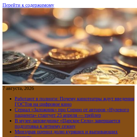
Перейти к содержимому
7 августа, 2026
Работают в полноги: Почему кинотеатры ждут введения
ГОСТов на цифровое кино
Сериал «Заложник» про Сирию от авторов «Нулевого
пациента» стартует 25 апреля — трейлер
В музее-заповеднике «Царское Село» завершается
подготовка к летнему сезону
Минздрав оценил долю курящих и выпивающих