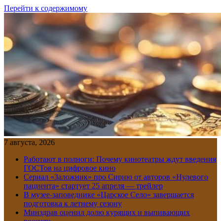
Перейти к содержимому
7 августа, 2026
Работают в полноги: Почему кинотеатры ждут введения
ГОСТов на цифровое кино
Сериал «Заложник» про Сирию от авторов «Нулевого
пациента» стартует 25 апреля — трейлер
В музее-заповеднике «Царское Село» завершается
подготовка к летнему сезону
Минздрав оценил долю курящих и выпивающих