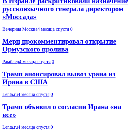
В Израиле раскритиковали назначение
русскоязычного генерала директором
«Моссада»
Вечерняя Москва
4 месяца спустя
0
Мерц прокомментировал открытие
Ормузского пролива
Рамблер
4 месяца спустя
0
Трамп анонсировал вывоз урана из
Ирана в США
Lenta.ru
4 месяца спустя
0
Трамп объявил о согласии Ирана «на
все»
Lenta.ru
4 месяца спустя
0