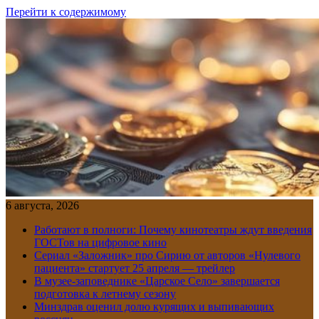
Перейти к содержимому
6 августа, 2026
Работают в полноги: Почему кинотеатры ждут введения
ГОСТов на цифровое кино
Сериал «Заложник» про Сирию от авторов «Нулевого
пациента» стартует 25 апреля — трейлер
В музее-заповеднике «Царское Село» завершается
подготовка к летнему сезону
Минздрав оценил долю курящих и выпивающих