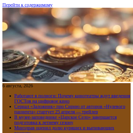
Перейти к содержимому
6 августа, 2026
Работают в полноги: Почему кинотеатры ждут введения
ГОСТов на цифровое кино
Сериал «Заложник» про Сирию от авторов «Нулевого
пациента» стартует 25 апреля — трейлер
В музее-заповеднике «Царское Село» завершается
подготовка к летнему сезону
Минздрав оценил долю курящих и выпивающих