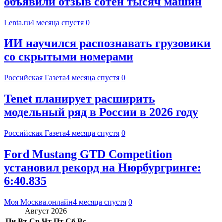
объявили отзыв сотен тысяч машин
Lenta.ru
4 месяца спустя
0
ИИ научился распознавать грузовики
со скрытыми номерами
Российская Газета
4 месяца спустя
0
Tenet планирует расширить
модельный ряд в России в 2026 году
Российская Газета
4 месяца спустя
0
Ford Mustang GTD Competition
установил рекорд на Нюрбургринге:
6:40.835
Моя Москва.онлайн
4 месяца спустя
0
Август 2026
Пн
Вт
Ср
Чт
Пт
Сб
Вс