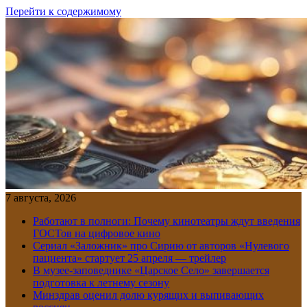
Перейти к содержимому
7 августа, 2026
Работают в полноги: Почему кинотеатры ждут введения
ГОСТов на цифровое кино
Сериал «Заложник» про Сирию от авторов «Нулевого
пациента» стартует 25 апреля — трейлер
В музее-заповеднике «Царское Село» завершается
подготовка к летнему сезону
Минздрав оценил долю курящих и выпивающих