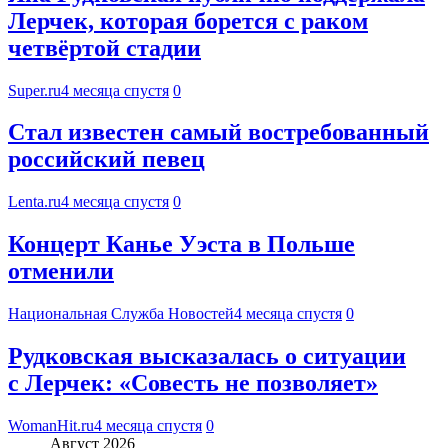
Лерчек, которая борется с раком
четвёртой стадии
Super.ru
4 месяца спустя
0
Стал известен самый востребованный
российский певец
Lenta.ru
4 месяца спустя
0
Концерт Канье Уэста в Польше
отменили
Национальная Служба Новостей
4 месяца спустя
0
Рудковская высказалась о ситуации
с Лерчек: «Совесть не позволяет»
WomanHit.ru
4 месяца спустя
0
Август 2026