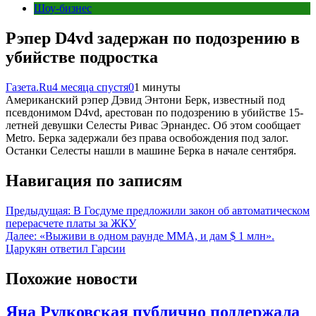
Шоу-бизнес
Рэпер D4vd задержан по подозрению в
убийстве подростка
Газета.Ru
4 месяца спустя
0
1 минуты
Американский рэпер Дэвид Энтони Берк, известный под
псевдонимом D4vd, арестован по подозрению в убийстве 15-
летней девушки Селесты Ривас Эрнандес. Об этом сообщает
Metro. Берка задержали без права освобождения под залог.
Останки Селесты нашли в машине Берка в начале сентября.
Навигация по записям
Предыдущая:
В Госдуме предложили закон об автоматическом
перерасчете платы за ЖКУ
Далее:
«Выживи в одном раунде ММА, и дам $ 1 млн».
Царукян ответил Гарсии
Похожие новости
Яна Рудковская публично поддержала