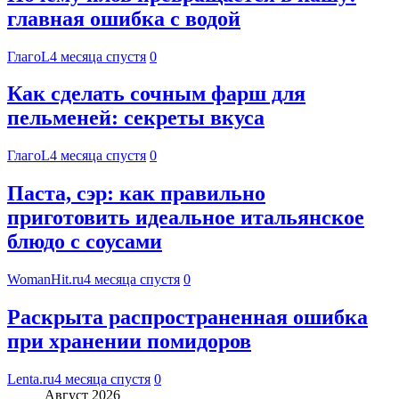
главная ошибка с водой
ГлагоL
4 месяца спустя
0
Как сделать сочным фарш для
пельменей: секреты вкуса
ГлагоL
4 месяца спустя
0
Паста, сэр: как правильно
приготовить идеальное итальянское
блюдо с соусами
WomanHit.ru
4 месяца спустя
0
Раскрыта распространенная ошибка
при хранении помидоров
Lenta.ru
4 месяца спустя
0
Август 2026