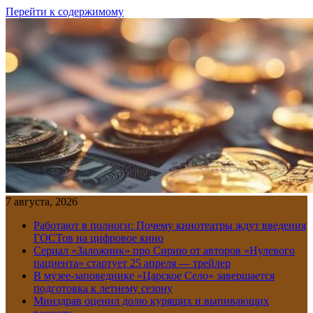
Перейти к содержимому
7 августа, 2026
Работают в полноги: Почему кинотеатры ждут введения
ГОСТов на цифровое кино
Сериал «Заложник» про Сирию от авторов «Нулевого
пациента» стартует 25 апреля — трейлер
В музее-заповеднике «Царское Село» завершается
подготовка к летнему сезону
Минздрав оценил долю курящих и выпивающих