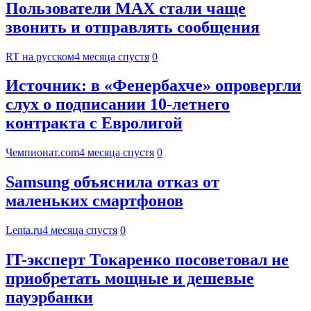
Пользователи MAX стали чаще
звонить и отправлять сообщения
RT на русском
4 месяца спустя
0
Источник: в «Фенербахче» опровергли
слух о подписании 10-летнего
контракта с Евролигой
Чемпионат.com
4 месяца спустя
0
Samsung объяснила отказ от
маленьких смартфонов
Lenta.ru
4 месяца спустя
0
IT-эксперт Токаренко посоветовал не
приобретать мощные и дешевые
пауэрбанки