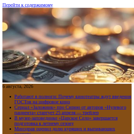
Перейти к содержимому
6 августа, 2026
Работают в полноги: Почему кинотеатры ждут введения
ГОСТов на цифровое кино
Сериал «Заложник» про Сирию от авторов «Нулевого
пациента» стартует 25 апреля — трейлер
В музее-заповеднике «Царское Село» завершается
подготовка к летнему сезону
Минздрав оценил долю курящих и выпивающих