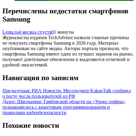
Перечислены недостатки смартфонов
Samsung
Lenta.ru
4 месяца спустя
0
1 минуты
Журналисты издания TechAdvisor назвали главные причины
не покупать смартфоны Samsung в 2026 году. Материал
опубликован на сайте медиа. Авторы портала признали, что
смартфоны Samsung имеют одни из лучших экранов на рынке,
получают длительные обновления и выделяются отличной и
удобной экосистемой.
Навигация по записям
Предыдущая:
РИА Новости: Мессенджер KakaoTalk сообщил
о росте числа пользователей из РФ
Далее:
Школьники Тамбовской области на «Уроке цифры»
познакомились с квантовым программированием и
правилами кибербезопасности
Похожие новости