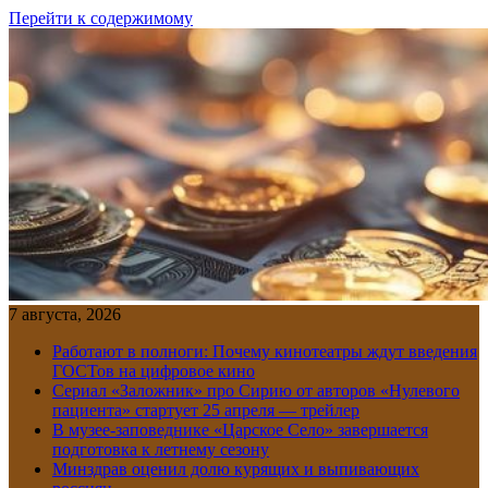
Перейти к содержимому
7 августа, 2026
Работают в полноги: Почему кинотеатры ждут введения
ГОСТов на цифровое кино
Сериал «Заложник» про Сирию от авторов «Нулевого
пациента» стартует 25 апреля — трейлер
В музее-заповеднике «Царское Село» завершается
подготовка к летнему сезону
Минздрав оценил долю курящих и выпивающих