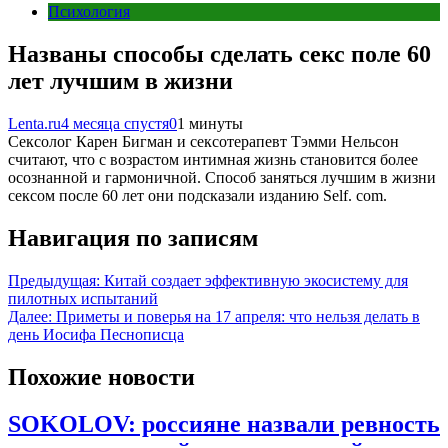
Психология
Названы способы сделать секс поле 60
лет лучшим в жизни
Lenta.ru
4 месяца спустя
0
1 минуты
Сексолог Карен Бигман и сексотерапевт Тэмми Нельсон
считают, что с возрастом интимная жизнь становится более
осознанной и гармоничной. Способ заняться лучшим в жизни
сексом после 60 лет они подсказали изданию Self. com.
Навигация по записям
Предыдущая:
Китай создает эффективную экосистему для
пилотных испытаний
Далее:
Приметы и поверья на 17 апреля: что нельзя делать в
день Иосифа Песнописца
Похожие новости
SOKOLOV: россияне назвали ревность