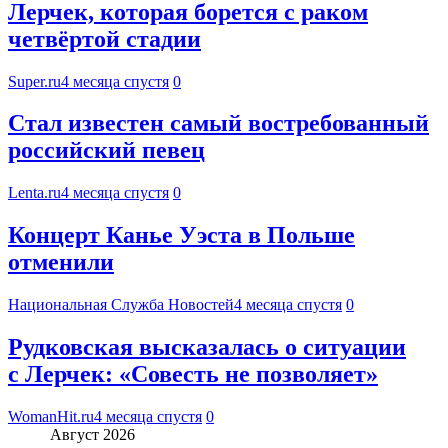
Лерчек, которая борется с раком
четвёртой стадии
Super.ru
4 месяца спустя
0
Стал известен самый востребованный
российский певец
Lenta.ru
4 месяца спустя
0
Концерт Канье Уэста в Польше
отменили
Национальная Служба Новостей
4 месяца спустя
0
Рудковская высказалась о ситуации
с Лерчек: «Совесть не позволяет»
WomanHit.ru
4 месяца спустя
0
Август 2026