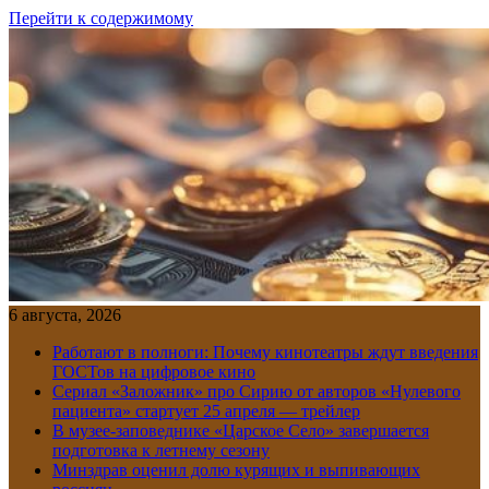
Перейти к содержимому
6 августа, 2026
Работают в полноги: Почему кинотеатры ждут введения
ГОСТов на цифровое кино
Сериал «Заложник» про Сирию от авторов «Нулевого
пациента» стартует 25 апреля — трейлер
В музее-заповеднике «Царское Село» завершается
подготовка к летнему сезону
Минздрав оценил долю курящих и выпивающих