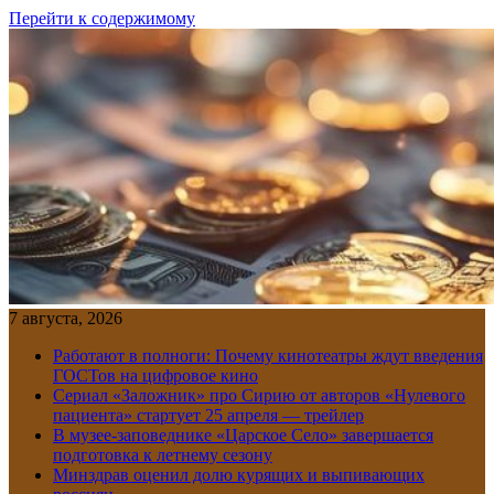
Перейти к содержимому
7 августа, 2026
Работают в полноги: Почему кинотеатры ждут введения
ГОСТов на цифровое кино
Сериал «Заложник» про Сирию от авторов «Нулевого
пациента» стартует 25 апреля — трейлер
В музее-заповеднике «Царское Село» завершается
подготовка к летнему сезону
Минздрав оценил долю курящих и выпивающих