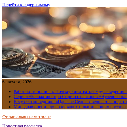
Перейти к содержимому
6 августа, 2026
Работают в полноги: Почему кинотеатры ждут введения
Сериал «Заложник» про Сирию от авторов «Нулевого пац
В музее-заповеднике «Царское Село» завершается подгото
Минздрав оценил долю курящих и выпивающих россиян
Финансовая грамотность
Новостная рассылка