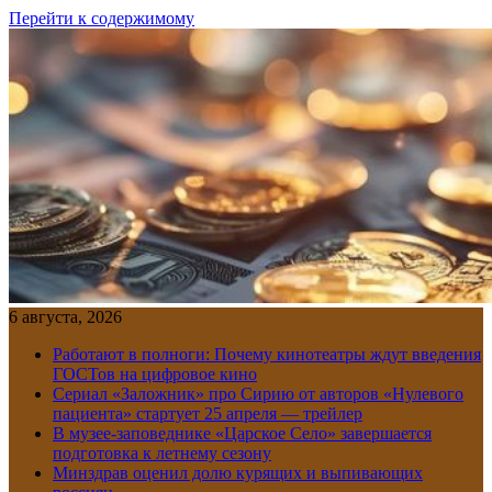
Перейти к содержимому
6 августа, 2026
Работают в полноги: Почему кинотеатры ждут введения
ГОСТов на цифровое кино
Сериал «Заложник» про Сирию от авторов «Нулевого
пациента» стартует 25 апреля — трейлер
В музее-заповеднике «Царское Село» завершается
подготовка к летнему сезону
Минздрав оценил долю курящих и выпивающих