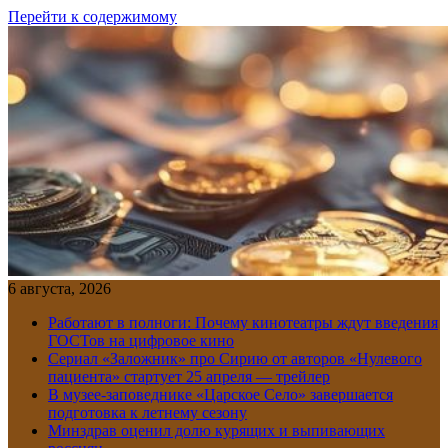
Перейти к содержимому
6 августа, 2026
Работают в полноги: Почему кинотеатры ждут введения
ГОСТов на цифровое кино
Сериал «Заложник» про Сирию от авторов «Нулевого
пациента» стартует 25 апреля — трейлер
В музее-заповеднике «Царское Село» завершается
подготовка к летнему сезону
Минздрав оценил долю курящих и выпивающих