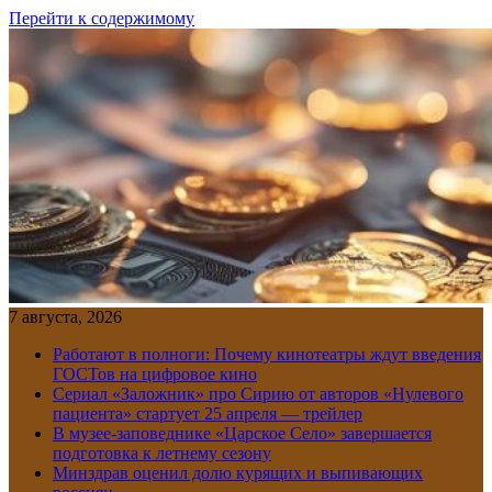
Перейти к содержимому
7 августа, 2026
Работают в полноги: Почему кинотеатры ждут введения
ГОСТов на цифровое кино
Сериал «Заложник» про Сирию от авторов «Нулевого
пациента» стартует 25 апреля — трейлер
В музее-заповеднике «Царское Село» завершается
подготовка к летнему сезону
Минздрав оценил долю курящих и выпивающих