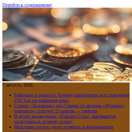
Перейти к содержимому
7 августа, 2026
Работают в полноги: Почему кинотеатры ждут введения
ГОСТов на цифровое кино
Сериал «Заложник» про Сирию от авторов «Нулевого
пациента» стартует 25 апреля — трейлер
В музее-заповеднике «Царское Село» завершается
подготовка к летнему сезону
Минздрав оценил долю курящих и выпивающих