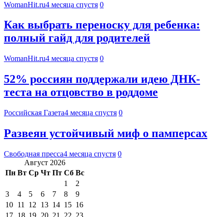
WomanHit.ru
4 месяца спустя
0
Как выбрать переноску для ребенка:
полный гайд для родителей
WomanHit.ru
4 месяца спустя
0
52% россиян поддержали идею ДНК-
теста на отцовство в роддоме
Российская Газета
4 месяца спустя
0
Развеян устойчивый миф о памперсах
Свободная пресса
4 месяца спустя
0
Август 2026
Пн
Вт
Ср
Чт
Пт
Сб
Вс
1
2
3
4
5
6
7
8
9
10
11
12
13
14
15
16
17
18
19
20
21
22
23