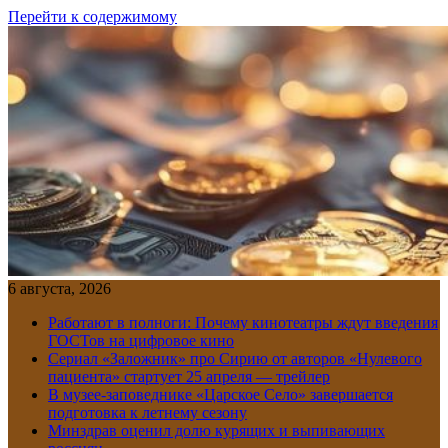
Перейти к содержимому
6 августа, 2026
Работают в полноги: Почему кинотеатры ждут введения
ГОСТов на цифровое кино
Сериал «Заложник» про Сирию от авторов «Нулевого
пациента» стартует 25 апреля — трейлер
В музее-заповеднике «Царское Село» завершается
подготовка к летнему сезону
Минздрав оценил долю курящих и выпивающих