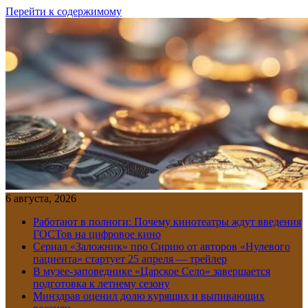
Перейти к содержимому
6 августа, 2026
Работают в полноги: Почему кинотеатры ждут введения
ГОСТов на цифровое кино
Сериал «Заложник» про Сирию от авторов «Нулевого
пациента» стартует 25 апреля — трейлер
В музее-заповеднике «Царское Село» завершается
подготовка к летнему сезону
Минздрав оценил долю курящих и выпивающих