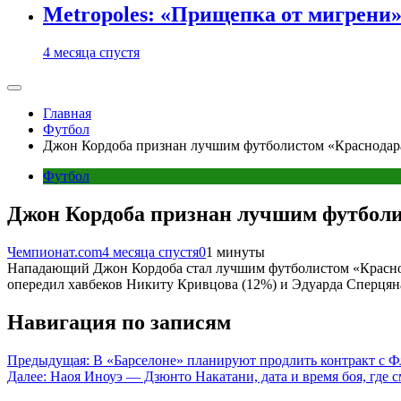
Metropoles: «Прищепка от мигрени»
4 месяца спустя
Главная
Футбол
Джон Кордоба признан лучшим футболистом «Краснодара
Футбол
Джон Кордоба признан лучшим футболи
Чемпионат.com
4 месяца спустя
0
1 минуты
Нападающий Джон Кордоба стал лучшим футболистом «Краснода
опередил хавбеков Никиту Кривцова (12%) и Эдуарда Сперцяна
Навигация по записям
Предыдущая:
В «Барселоне» планируют продлить контракт с Ф
Далее:
Наоя Иноуэ — Дзюнто Накатани, дата и время боя, где см