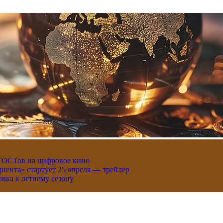
 ГОСТов на цифровое кино
иента» стартует 25 апреля — трейлер
вка к летнему сезону