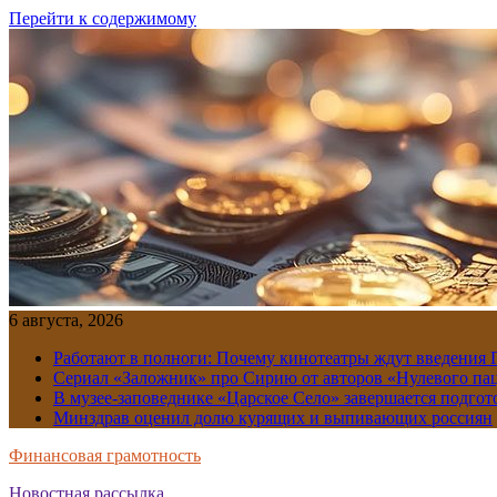
Перейти к содержимому
6 августа, 2026
Работают в полноги: Почему кинотеатры ждут введения
Сериал «Заложник» про Сирию от авторов «Нулевого пац
В музее-заповеднике «Царское Село» завершается подгото
Минздрав оценил долю курящих и выпивающих россиян
Финансовая грамотность
Новостная рассылка