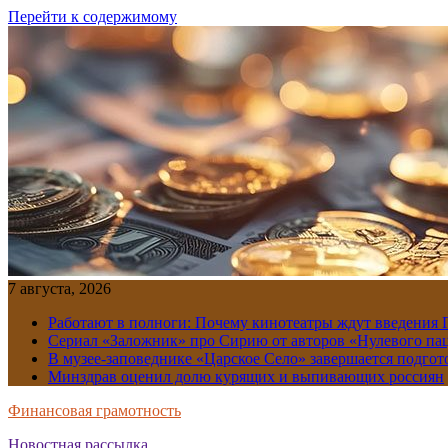
Перейти к содержимому
7 августа, 2026
Работают в полноги: Почему кинотеатры ждут введения
Сериал «Заложник» про Сирию от авторов «Нулевого пац
В музее-заповеднике «Царское Село» завершается подгото
Минздрав оценил долю курящих и выпивающих россиян
Финансовая грамотность
Новостная рассылка