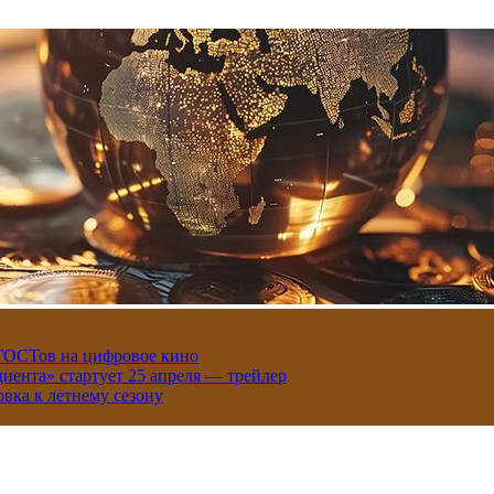
 ГОСТов на цифровое кино
иента» стартует 25 апреля — трейлер
вка к летнему сезону