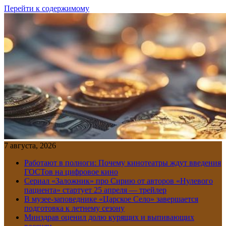
Перейти к содержимому
7 августа, 2026
Работают в полноги: Почему кинотеатры ждут введения
ГОСТов на цифровое кино
Сериал «Заложник» про Сирию от авторов «Нулевого
пациента» стартует 25 апреля — трейлер
В музее-заповеднике «Царское Село» завершается
подготовка к летнему сезону
Минздрав оценил долю курящих и выпивающих