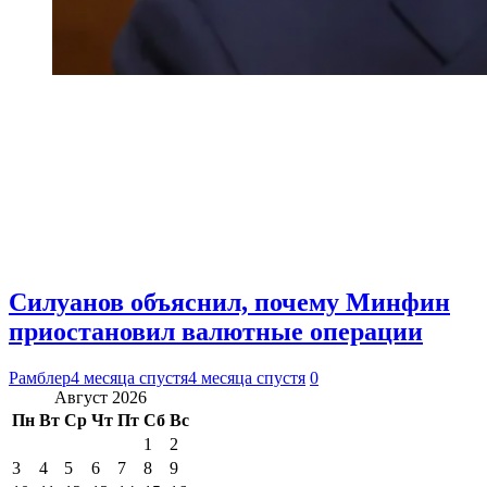
Силуанов объяснил, почему Минфин
приостановил валютные операции
Рамблер
4 месяца спустя
4 месяца спустя
0
Август 2026
Пн
Вт
Ср
Чт
Пт
Сб
Вс
1
2
3
4
5
6
7
8
9