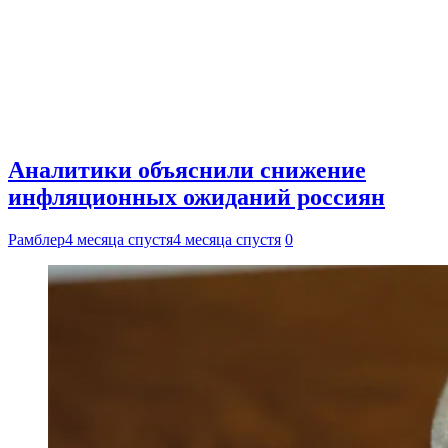
Аналитики объяснили снижение
инфляционных ожиданий россиян
Рамблер
4 месяца спустя
4 месяца спустя
0