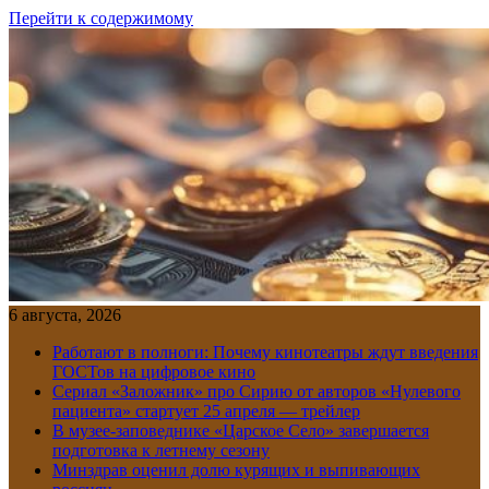
Перейти к содержимому
6 августа, 2026
Работают в полноги: Почему кинотеатры ждут введения
ГОСТов на цифровое кино
Сериал «Заложник» про Сирию от авторов «Нулевого
пациента» стартует 25 апреля — трейлер
В музее-заповеднике «Царское Село» завершается
подготовка к летнему сезону
Минздрав оценил долю курящих и выпивающих