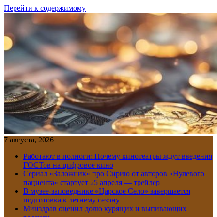
Перейти к содержимому
7 августа, 2026
Работают в полноги: Почему кинотеатры ждут введения
ГОСТов на цифровое кино
Сериал «Заложник» про Сирию от авторов «Нулевого
пациента» стартует 25 апреля — трейлер
В музее-заповеднике «Царское Село» завершается
подготовка к летнему сезону
Минздрав оценил долю курящих и выпивающих