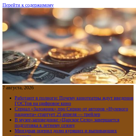
Перейти к содержимому
7 августа, 2026
Работают в полноги: Почему кинотеатры ждут введения
ГОСТов на цифровое кино
Сериал «Заложник» про Сирию от авторов «Нулевого
пациента» стартует 25 апреля — трейлер
В музее-заповеднике «Царское Село» завершается
подготовка к летнему сезону
Минздрав оценил долю курящих и выпивающих