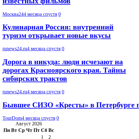
известных фильмов
Москва24
4 месяца спустя
0
Кулинарная Россия: внутренний
туризм открывает новые вкусы
runews24.ru
4 месяца спустя
0
Дорога в никуда: люди исчезают на
дорогах Красноярского края. Тайны
сибирских трактов
runews24.ru
4 месяца спустя
0
Бывшее СИЗО «Кресты» в Петербурге п
TourDom
4 месяца спустя
0
Август 2026
Пн
Вт
Ср
Чт
Пт
Сб
Вс
1
2