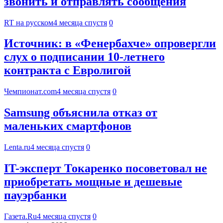
звонить и отправлять сообщения
RT на русском
4 месяца спустя
0
Источник: в «Фенербахче» опровергли
слух о подписании 10-летнего
контракта с Евролигой
Чемпионат.com
4 месяца спустя
0
Samsung объяснила отказ от
маленьких смартфонов
Lenta.ru
4 месяца спустя
0
IT-эксперт Токаренко посоветовал не
приобретать мощные и дешевые
пауэрбанки
Газета.Ru
4 месяца спустя
0