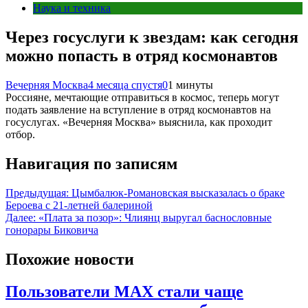
Наука и техника
Через госуслуги к звездам: как сегодня
можно попасть в отряд космонавтов
Вечерняя Москва
4 месяца спустя
0
1 минуты
Россияне, мечтающие отправиться в космос, теперь могут
подать заявление на вступление в отряд космонавтов на
госуслугах. «Вечерняя Москва» выяснила, как проходит
отбор.
Навигация по записям
Предыдущая:
Цымбалюк-Романовская высказалась о браке
Бероева с 21-летней балериной
Далее:
«Плата за позор»: Члиянц выругал баснословные
гонорары Биковича
Похожие новости
Пользователи MAX стали чаще