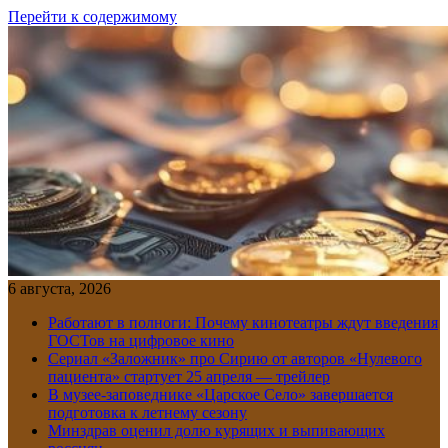
Перейти к содержимому
6 августа, 2026
Работают в полноги: Почему кинотеатры ждут введения
ГОСТов на цифровое кино
Сериал «Заложник» про Сирию от авторов «Нулевого
пациента» стартует 25 апреля — трейлер
В музее-заповеднике «Царское Село» завершается
подготовка к летнему сезону
Минздрав оценил долю курящих и выпивающих