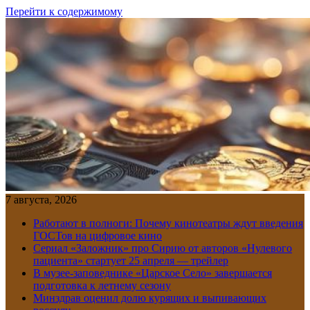
Перейти к содержимому
7 августа, 2026
Работают в полноги: Почему кинотеатры ждут введения
ГОСТов на цифровое кино
Сериал «Заложник» про Сирию от авторов «Нулевого
пациента» стартует 25 апреля — трейлер
В музее-заповеднике «Царское Село» завершается
подготовка к летнему сезону
Минздрав оценил долю курящих и выпивающих