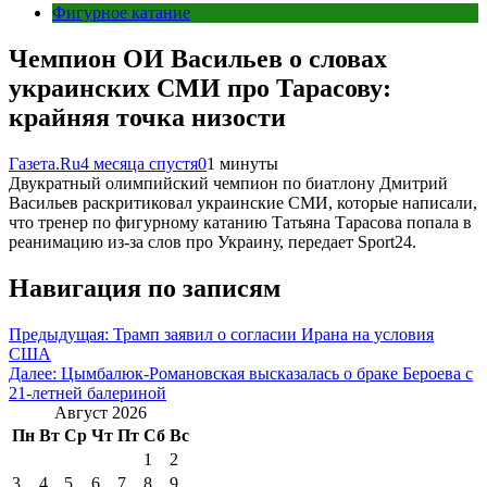
Фигурное катание
Чемпион ОИ Васильев о словах
украинских СМИ про Тарасову:
крайняя точка низости
Газета.Ru
4 месяца спустя
0
1 минуты
Двукратный олимпийский чемпион по биатлону Дмитрий
Васильев раскритиковал украинские СМИ, которые написали,
что тренер по фигурному катанию Татьяна Тарасова попала в
реанимацию из-за слов про Украину, передает Sport24.
Навигация по записям
Предыдущая:
Трамп заявил о согласии Ирана на условия
США
Далее:
Цымбалюк-Романовская высказалась о браке Бероева с
21-летней балериной
Август 2026
Пн
Вт
Ср
Чт
Пт
Сб
Вс
1
2
3
4
5
6
7
8
9