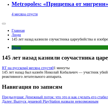
Metropoles: «Прищепка от мигрени»
4 месяца спустя
Главная
Люди
145 лет назад казнили соучастника цареубийства и изобр
Люди
145 лет назад казнили соучастника цар
RT на русском
4 месяца спустя
0
1 минуты
145 лет назад был казнён Николай Кибальчич — участник убий
реактивного летательного аппарата.
Навигация по записям
Предыдущая:
Денежный поток: что это и как сделать его стаб
Далее:
Выпуск дешевой PlayStation назвали невозможным