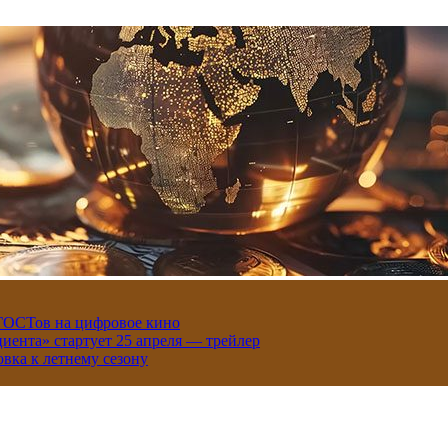
 ГОСТов на цифровое кино
иента» стартует 25 апреля — трейлер
вка к летнему сезону