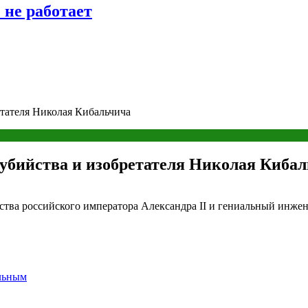
 не работает
етателя Николая Кибальчича
еубийства и изобретателя Николая Киба
ства российского императора Александра II и гениальный инжен
ильным