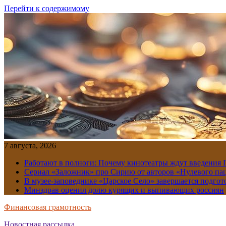
Перейти к содержимому
7 августа, 2026
Работают в полноги: Почему кинотеатры ждут введения
Сериал «Заложник» про Сирию от авторов «Нулевого пац
В музее-заповеднике «Царское Село» завершается подгото
Минздрав оценил долю курящих и выпивающих россиян
Финансовая грамотность
Новостная рассылка