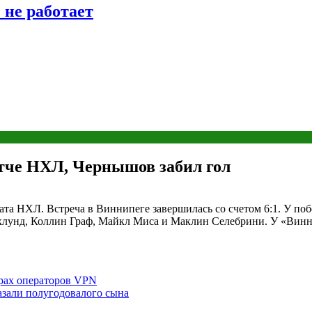
 не работает
атче НХЛ, Чернышов забил гол
ата НХЛ. Встреча в Виннипеге завершилась со счетом 6:1. У п
лунд, Коллин Граф, Майкл Миса и Маклин Селебрини. У «Винни
ерах операторов VPN
азали полугодовалого сына