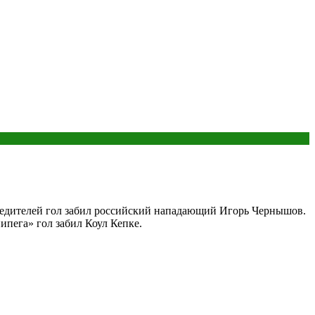
обедителей гол забил российский нападающий Игорь Чернышов.
пега» гол забил Коул Кепке.