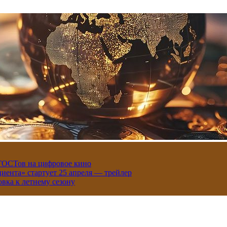
 ГОСТов на цифровое кино
иента» стартует 25 апреля — трейлер
вка к летнему сезону