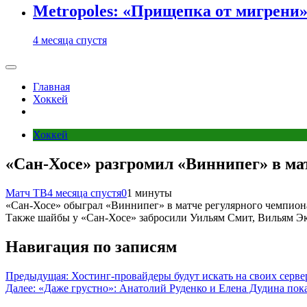
Metropoles: «Прищепка от мигрени»
4 месяца спустя
Главная
Хоккей
Хоккей
«Сан‑Хосе» разгромил «Виннипег» в м
Матч ТВ
4 месяца спустя
0
1 минуты
«Сан‑Хосе» обыграл «Виннипег» в матче регулярного чемпион
Также шайбы у «Сан‑Хосе» забросили Уильям Смит, Вильям Эк
Навигация по записям
Предыдущая:
Хостинг-провайдеры будут искать на своих серв
Далее:
«Даже грустно»: Анатолий Руденко и Елена Дудина пок