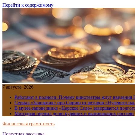
Перейти к содержимому
7 августа, 2026
Работают в полноги: Почему кинотеатры ждут введения
Сериал «Заложник» про Сирию от авторов «Нулевого пац
В музее-заповеднике «Царское Село» завершается подгото
Минздрав оценил долю курящих и выпивающих россиян
Финансовая грамотность
Новостная рассылка