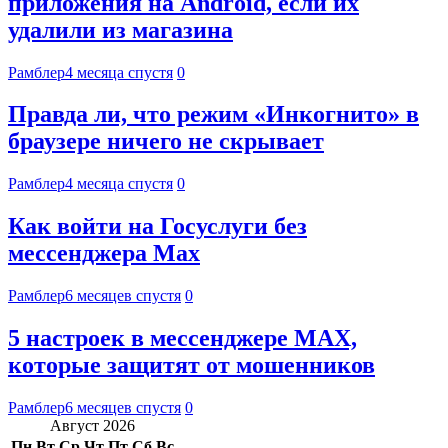
приложения на Android, если их
удалили из магазина
Рамблер
4 месяца спустя
0
Правда ли, что режим «Инкогнито» в
браузере ничего не скрывает
Рамблер
4 месяца спустя
0
Как войти на Госуслуги без
мессенджера Max
Рамблер
6 месяцев спустя
0
5 настроек в мессенджере MAX,
которые защитят от мошенников
Рамблер
6 месяцев спустя
0
Август 2026
Пн
Вт
Ср
Чт
Пт
Сб
Вс