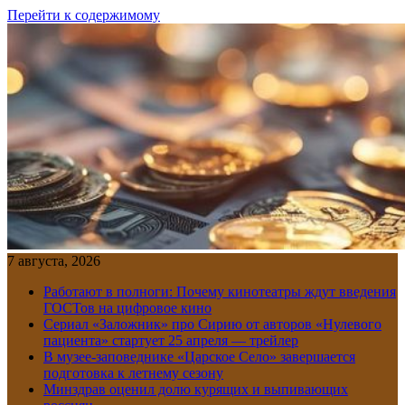
Перейти к содержимому
7 августа, 2026
Работают в полноги: Почему кинотеатры ждут введения
ГОСТов на цифровое кино
Сериал «Заложник» про Сирию от авторов «Нулевого
пациента» стартует 25 апреля — трейлер
В музее-заповеднике «Царское Село» завершается
подготовка к летнему сезону
Минздрав оценил долю курящих и выпивающих